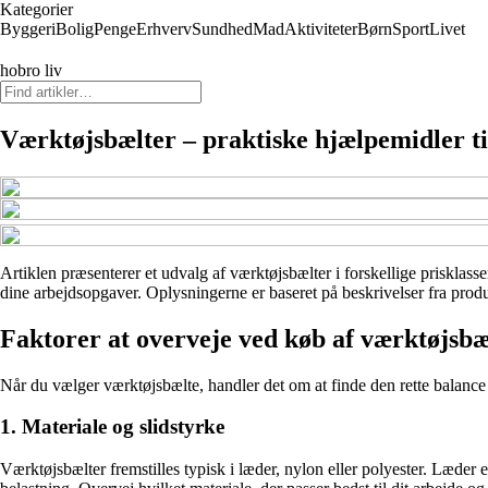
Kategorier
Byggeri
Bolig
Penge
Erhverv
Sundhed
Mad
Aktiviteter
Børn
Sport
Livet
hobro liv
Værktøjsbælter – praktiske hjælpemidler t
Artiklen præsenterer et udvalg af værktøjsbælter i forskellige prisklasse
dine arbejdsopgaver. Oplysningerne er baseret på beskrivelser fra produ
Faktorer at overveje ved køb af værktøjsbæ
Når du vælger værktøjsbælte, handler det om at finde den rette balance 
1. Materiale og slidstyrke
Værktøjsbælter fremstilles typisk i læder, nylon eller polyester. Læder 