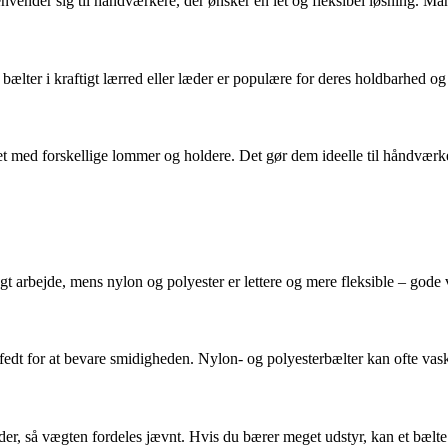
nvender sig til håndværkere, der ønsker en let og fleksibel løsning. M
ælter i kraftigt lærred eller læder er populære for deres holdbarhed og
 med forskellige lommer og holdere. Det gør dem ideelle til håndværkere
t arbejde, mens nylon og polyester er lettere og mere fleksible – gode va
fedt for at bevare smidigheden. Nylon- og polyesterbælter kan ofte vas
er, så vægten fordeles jævnt. Hvis du bærer meget udstyr, kan et bælte