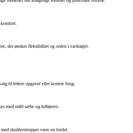
ange modeller har aftagelige lommer og justerbare remme.
 komfort.
, der ønsker fleksibilitet og orden i værktøjet.
lg til lettere opgaver eller kortere brug.
kes med mild sæbe og lufttørres.
 med skulderstropper være en fordel.