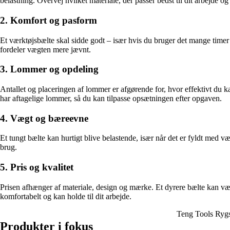
belastning. Overvej hvilket materiale, der passer bedst til dit arbejde og
2. Komfort og pasform
Et værktøjsbælte skal sidde godt – især hvis du bruger det mange timer
fordeler vægten mere jævnt.
3. Lommer og opdeling
Antallet og placeringen af lommer er afgørende for, hvor effektivt du k
har aftagelige lommer, så du kan tilpasse opsætningen efter opgaven.
4. Vægt og bæreevne
Et tungt bælte kan hurtigt blive belastende, især når det er fyldt med 
brug.
5. Pris og kvalitet
Prisen afhænger af materiale, design og mærke. Et dyrere bælte kan være e
komfortabelt og kan holde til dit arbejde.
Teng Tools Ryg
Produkter i fokus