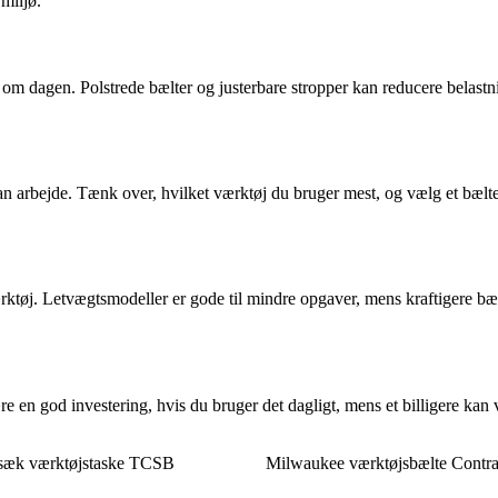
 miljø.
 om dagen. Polstrede bælter og justerbare stropper kan reducere belast
an arbejde. Tænk over, hvilket værktøj du bruger mest, og vælg et bælte
værktøj. Letvægtsmodeller er gode til mindre opgaver, mens kraftigere b
n god investering, hvis du bruger det dagligt, mens et billigere kan være
sæk værktøjstaske TCSB
Milwaukee værktøjsbælte Contrac