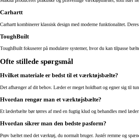
Makita producerer praktiske og prisvenlige værktøjsbælter, som især he
Carhartt
Carhartt kombinerer klassisk design med moderne funktionalitet. Deres b
ToughBuilt
ToughBuilt fokuserer på modulære systemer, hvor du kan tilpasse bæltet
Ofte stillede spørgsmål
Hvilket materiale er bedst til et værktøjsbælte?
Det afhænger af dit behov. Læder er meget holdbart og egner sig til tung
Hvordan rengør man et værktøjsbælte?
Et læderbælte bør tørres af med en fugtig klud og behandles med læder
Hvordan sikrer man den bedste pasform?
Prøv bæltet med det værktøj, du normalt bruger. Justér remme og spænd